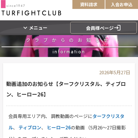
資料請求
入会お申込
expand_more
login
メニュー
会員様ページ
クラブからのお知らせ
information
2026年5月27日
動画追加のお知らせ【ターフクリスタル、ティブロ
ン、ヒーロー26】
会員専用エリア内、 調教動画のページに
ターフクリスタ
ル
、
ティブロン
、
ヒーロー26
の動画 （5月26～27日撮影