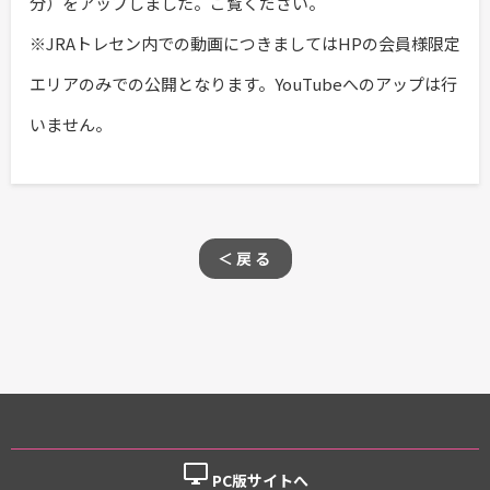
分）をアップしました。ご覧ください。
※JRAトレセン内での動画につきましてはHPの会員様限定
エリアのみでの公開となります。YouTubeへのアップは行
いません。
＜戻る
desktop_windows
PC版サイトへ