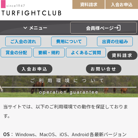
資料請求
入会お申込
expand_more
login
メニュー
会員様ページ
ご入会の流れ
費用について
出資の仕組み
賞金の分配
要綱・規約
よくあるご質問
資料請求
入会お申込
お問い合せ
ご利用環境について
operation guarantee
当サイトでは、以下のご利用環境での動作を保証しておりま
す。
OS
： Windows、MacOS、iOS、Android 各最新バージョン