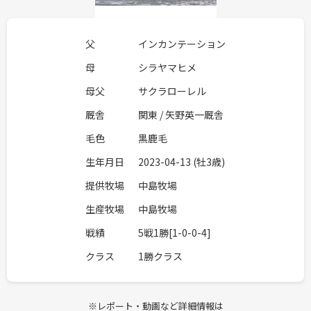
父
インカンテーション
母
シラヤマヒメ
母父
サクラローレル
厩舎
関東 / 矢野英一厩舎
毛色
黒鹿毛
生年月日
2023-04-13 (牡3歳)
提供牧場
中島牧場
生産牧場
中島牧場
戦績
5戦1勝[1-0-0-4]
クラス
1勝クラス
※レポート・動画など詳細情報は