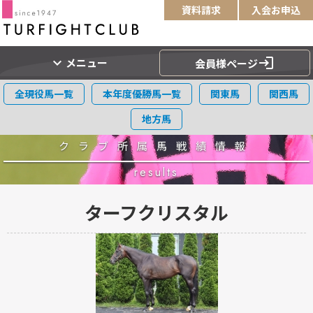
資料請求
入会お申込
expand_more
login
メニュー
会員様ページ
全現役馬一覧
本年度優勝馬一覧
関東馬
関西馬
地方馬
クラブ所属馬戦績情報
results
ターフクリスタル