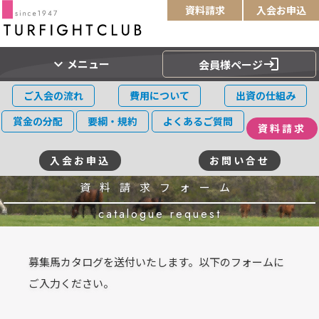
資料請求
入会お申込
expand_more
login
メニュー
会員様ページ
ご入会の流れ
費用について
出資の仕組み
賞金の分配
要綱・規約
よくあるご質問
資料請求
入会お申込
お問い合せ
資料請求フォーム
catalogue request
募集馬カタログを送付いたします。以下のフォームに
ご入力ください。