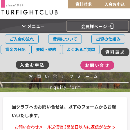
資料請求
入会お申込
expand_more
login
メニュー
会員様ページ
ご入会の流れ
費用について
出資の仕組み
賞金の分配
要綱・規約
よくあるご質問
資料請求
入会お申込
お問い合せ
お問い合せフォーム
inquiry form
当クラブへのお問い合せは、以下のフォームからお願
いいたします。
お問い合わせメール送信後 3営業日以内に返信がなかっ