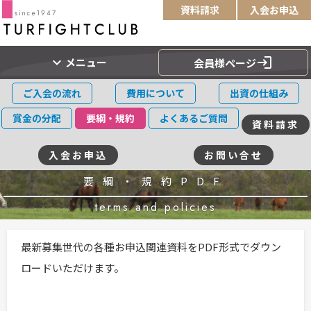
資料請求
入会お申込
expand_more
login
メニュー
会員様ページ
ご入会の流れ
費用について
出資の仕組み
賞金の分配
要綱・規約
よくあるご質問
資料請求
入会お申込
お問い合せ
要綱・規約PDF
terms and policies
最新募集世代の各種お申込関連資料をPDF形式でダウン
ロードいただけます。