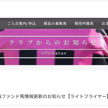
ご入会案内/申込
現在の募集馬
現役所属馬
出
クラブからのお知らせ
information
再ファンド馬情報更新のお知らせ【ライトフライヤー