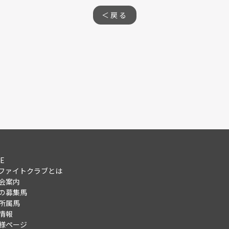
＜戻る
E
ファイトクラブとは
会案内
の募集馬
所属馬
情報
様ページ