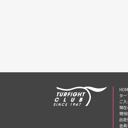
HOM
ター
ご入
現在
現役
出走
会員