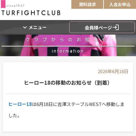
資料請求
入会お申込
expand_more
login
メニュー
会員様ページ
クラブからのお知らせ
information
2026年6月18日
ヒーロー18の移動のお知らせ（到着）
ヒーロー18
は6月18日に吉澤ステーブルWESTへ移動しま
した。