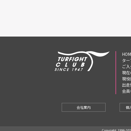
HOM
ター
ご入
現在
現役
出走
会員
会社案内
個
Copyright,1996