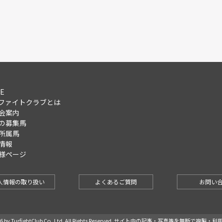
E
ファイトクラブとは
会案内
の募集馬
所属馬
情報
様ページ
人情報の取り扱い
よくあるご質問
お問い
-2026 by TurfightClub Co.,Ltd. All Rights Reserved. サイト内の記事・写真等を無断