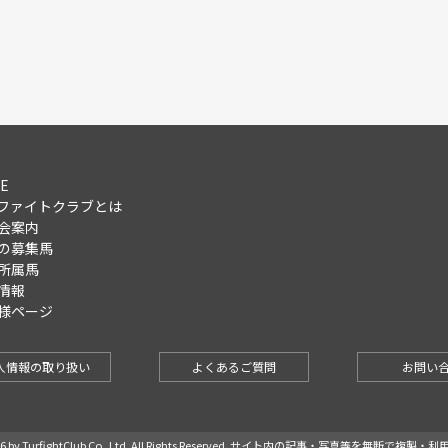
E
ファイトクラブとは
会案内
の募集馬
所属馬
情報
様ページ
人情報の取り扱い
よくあるご質問
お問い
-2026 by TurfightClub Co.,Ltd. All Rights Reserved. サイト内の記事・写真等を無断