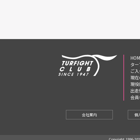
HOM
ター
ご入
現在
現役
出走
会員
会社案内
個
Copyright,1996