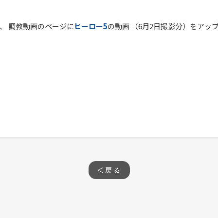
、 調教動画のページに
ヒーロー5
の動画 （6月2日撮影分）をアッ
＜戻る