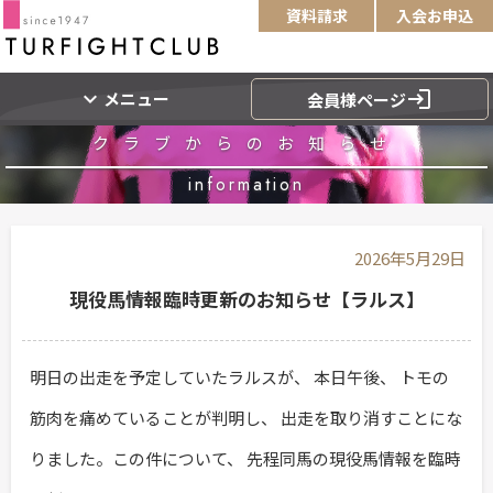
資料請求
入会お申込
expand_more
login
メニュー
会員様ページ
クラブからのお知らせ
information
2026年5月29日
現役馬情報臨時更新のお知らせ【ラルス】
明日の出走を予定していたラルスが、 本日午後、 トモの
筋肉を痛めていることが判明し、 出走を取り消すことにな
りました。この件について、 先程同馬の現役馬情報を臨時