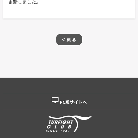
更新しました。
＜戻る
desktop_windows
PC版サイトへ