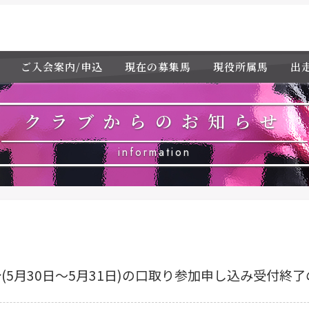
ご入会案内/申込
現在の募集馬
現役所属馬
出
クラブからのお知らせ
information
分(5月30日～5月31日)の口取り参加申し込み受付終