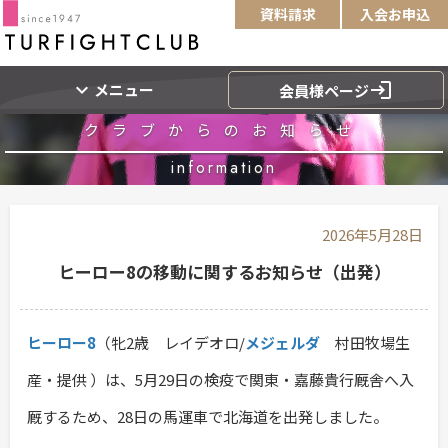
資料請求
入会お申込
expand_more
login
メニュー
会員様ページ
クラブからのお知らせ
information
2026年5月28日
ヒーロー8の移動に関するお知らせ（出発）
ヒーロー8
（牝2歳 レイデオロ/
メジェルダ
村田牧場生
産・提供 ）は、5月29日の検疫で関東・嘉藤貴行厩舎へ入
厩するため、28日の馬運車で北海道を出発しました。