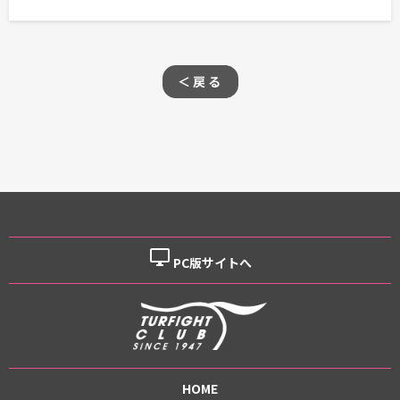
＜戻る
desktop_windows
PC版サイトへ
HOME