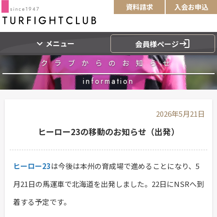
資料請求
入会お申込
expand_more
login
メニュー
会員様ページ
クラブからのお知らせ
information
2026年5月21日
ヒーロー23の移動のお知らせ（出発）
ヒーロー23
は今後は本州の育成場で進めることになり、5
月21日の馬運車で北海道を出発しました。22日にNSRへ到
着する予定です。