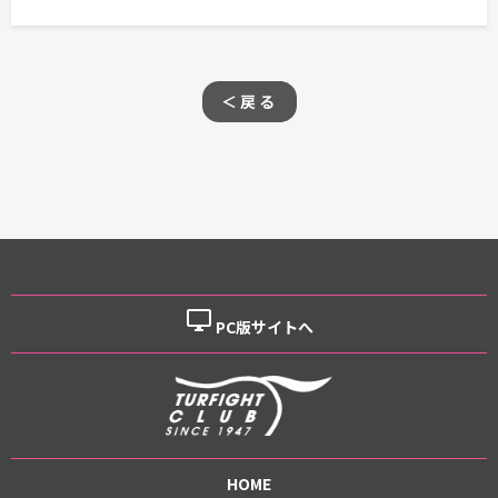
＜戻る
desktop_windows
PC版サイトへ
HOME