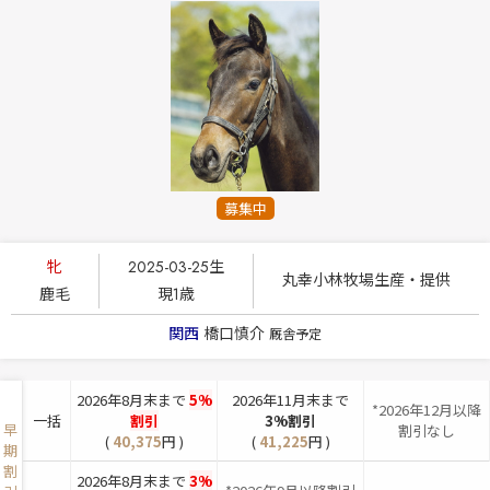
募集中
牝
2025-03-25生
丸幸小林牧場生産・提供
鹿毛
現1歳
関西
橋口慎介
厩舎予定
2026年8月末まで
5%
2026年11月末まで
*2026年12月以降
一括
割引
3%割引
早
割引なし
(
40,375
円 )
(
41,225
円 )
期
割
2026年8月末まで
3%