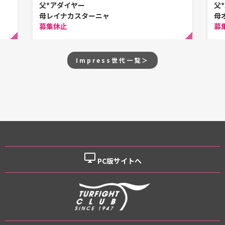
父*アダイヤー
父
母レイナカスターニャ
母
募集休止
募
Impress世代一覧＞
desktop_windows
PC版サイトへ