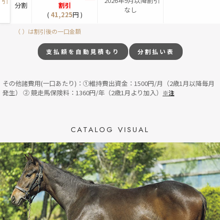
*2026年9月以降割引
引
分割
割引
なし
(
41,225
円 )
（ ）は割引後の一口金額
支払額を自動見積もり
分割払い表
その他諸費用(一口あたり)：①維持費出資金：1500円/月（2歳1月以降毎月
発生） ② 競走馬保険料：1360円/年（2歳1月より加入）
※注
CATALOG VISUAL