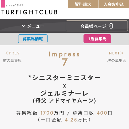
資料請求
入会お申込
expand_more
login
メニュー
会員様ページ
募集馬情報
1歳募集馬
Impress
＜PREV
NEXT＞
7
前の募集馬
次の募集馬
*シニスターミニスター
x
ジェルミナーレ
(母父 アドマイヤムーン)
募集総額
1700
万円 / 募集口数
400
口
（一口金額
4.25
万円）