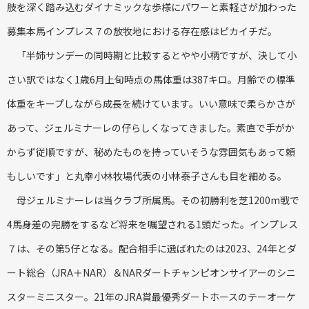
肢を深く踏み込むダイナミックな歩様にパワーと素軽さが加わった
募集本馬インプレス７の放牧地における存在感はピカイチだ。
「半姉サンデーの同時期と比較するとやや小柄ですが、決して小
さい訳ではなく1歳6月上旬時点の馬体重は387キロ。月齢での標準
体重をキープしながら成長を続けています。いい意味で柔らかさが
あって、ジェルミナーレの仔らしくなってきました。素直で手がか
からず従順ですが、秘めたものを持っていそうな雰囲気もあって頼
もしいです」と丸幸小林牧場代表の小林泰子さんも目を細める。
母ジェルミナーレは当クラブ所属馬。その初勝利を芝1200m戦で
4馬身差の完勝をするなど将来を嘱望される1頭だった。インプレス
７は、その第5仔となる。配合相手に選ばれたのは2023、24年とダ
ート総合（JRA＋NAR）＆NARダートチャンピオンサイアーのシニ
スターミニスター。21年のJRA賞最優秀ダートホースのテーオーケ