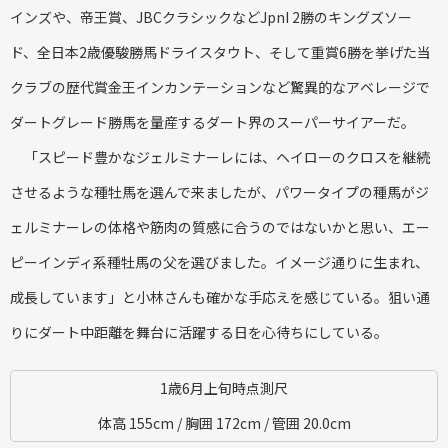
インズや、帝王賞、JBCクラシックなどJpnI 2勝のキングズソー
ド、全日本2歳優駿勝馬ドライスタウト、そして重賞6勝を挙げた当
クラブの歴代賞金王インカンテーションなど驚異的なアベレージで
ダートグレード勝馬を量産するダート界のスーパーサイアーだ。
「スピード豊かなジェルミナーレには、ヘイローのクロスを継続
させるような種牡馬を選んで来ましたが、パワータイプの種馬がジ
ェルミナーレの体格や筋肉の質感に合うのではないかと思い、エー
ピーインディ系種牡馬の父を選びました。イメージ通りに生まれ、
成長しています」と小林さんも確かな手応えを感じている。狙い通
りにダート中距離を舞台に活躍する日を心待ちにしている。
1歳6月上旬時点測尺
体高 155cm / 胸囲 172cm / 管囲 20.0cm