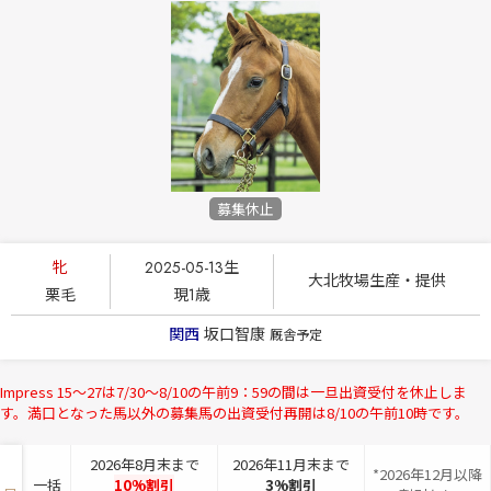
募集休止
牝
2025-05-13生
大北牧場生産・提供
栗毛
現1歳
関西
坂口智康
厩舎予定
Impress 15～27は7/30～8/10の午前9：59の間は一旦出資受付を休止しま
す。満口となった馬以外の募集馬の出資受付再開は8/10の午前10時です。
2026年8月末まで
2026年11月末まで
*2026年12月以降
一括
10%割引
3%割引