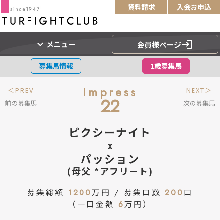
資料請求
入会お申込
expand_more
login
メニュー
会員様ページ
募集馬情報
1歳募集馬
Impress
＜PREV
NEXT＞
22
前の募集馬
次の募集馬
ピクシーナイト
x
パッション
(母父 *アフリート)
募集総額
1200
万円 / 募集口数
200
口
（一口金額
6
万円）