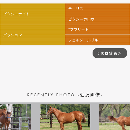
モーリス
ピクシーナイト
ピクシーホロウ
*アフリート
パッション
フェルメールブルー
5代血統表＞
RECENTLY PHOTO -近況画像-