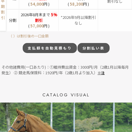
早
割引なし
(
54,000
円 )
(
58,200
円 )
期
割
2026年8月末まで
5%
*2026年9月以降割引
引
分割
割引
なし
(
57,000
円 )
（ ）は割引後の一口金額
支払額を自動見積もり
分割払い表
その他諸費用(一口あたり)：①維持費出資金：3000円/月（2歳1月以降毎月
発生） ② 競走馬保険料：1920円/年（2歳1月より加入）
※注
CATALOG VISUAL