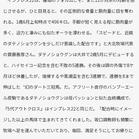
じさせるが、ひと目見ると、その圧倒的な骨量と筋肉量に目を奪わ
れる。1歳6月上旬時点で406キロ。手脚が短く見える程に筋肉量が
多く、迫力と凄みにも似たオーラを漂わせる。「スピードと、近親
のダテノショウグンを少しだけ意識した配合です」と大北牧場代表
の齋藤善厚さん。ダテノショウグンは大井で2歳5月にデビューする
と、ハイセイコー記念を含む不敗の5連勝。その後は蹄の外傷で8ケ
月ほど休養したが、復帰するや黒潮盃を含む3連勝で、連勝を8まで
伸ばした〝幻のダート三冠馬〟だ。アフリート直仔のバンブーエー
ル産駒であるダテノショウグンは母パッションと似た血統構成で、
『5代アウトクロス』はインプレス22と同じだ。「配合時にイメー
ジした以上の馬体で生まれてきてくれました。坂口調教師も頻繁に
牧場へ足を運んでいただいており、毎回、満足そうにしてお帰りに