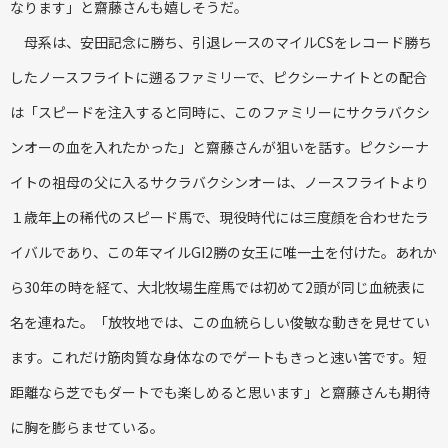
なります」と齋藤さんも嬉しそうだ。
母系は、安田記念に勝ち、引退レースのマイルCSをレコード勝ち
したノースフライトに遡るファミリーで、ピクシーナイトとの配合
は「スピードを注入すると同時に、このファミリーにサクラバクシ
ンオーの血を入れたかった」と齋藤さんが狙いを話す。ピクシーナ
イトの祖母の父に入るサクラバクシンオーは、ノースフライトより
１歳年上の稀代のスピード馬で、現役時代には三度顔を合わせたラ
イバルであり、この年マイルGI2勝の女王に唯一土を付けた。あれか
ら30年の時を経て、大北牧場生産馬では初めて2頭が同じ血統表に
名を連ねた。「放牧地では、この血統らしい俊敏な動きを見せてい
ます。これだけ筋肉質な身体なのでゲートもきっと速い筈です。短
距離なら芝でもダートでも楽しめると思います」と齋藤さんも期待
に胸を膨らませている。