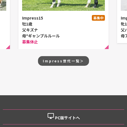
Impress15
Im
募集中
牡1歳
牝
父キズナ
父
母*ギャンブルルール
母
募集休止
Impress世代一覧＞
desktop_windows
PC版サイトへ