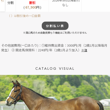
*2026年9月以降割引
引
分割
割引
なし
(
67,900
円 )
（ ）は割引後の一口金額
分割払い表
※満口馬のため自動見積もり機能はご利用いただけません
その他諸費用(一口あたり)：①維持費出資金：3000円/月（2歳1月以降毎月
発生） ② 競走馬保険料：2240円/年（2歳1月より加入）
※注
CATALOG VISUAL