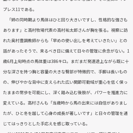
プレス11である。
「姉の同時期より馬体はひと回り大きいですし、性格的な強さも
あります」と高村牧場代表の高村祐太郎さんが胸を張る。視察に訪
れた奥村豊調教師からも「早めの使い出しを考えていきたい」との
話があったそうで、来るべき日に備えて日々の管理に余念がない。1
歳6月上旬時点の馬体重は386キロ。まだまだ発達途上ながら既に十
分な深さを持つ胸と容量の大きな臀部が特徴的で、手脚は長いもの
の、伸びやかな背中に支えられた広い関節可動域が重心を低く保っ
たままの常歩を可能にし、深く踏み込む後肢が、パワーを推進力に
変えている。高村さんも「当歳時から馬の出来には自信がありまし
たが、ひと冬を越して心身の成長が著しいです」と日々の管理を通
じてはっきりとした手応えを感じ取っている。