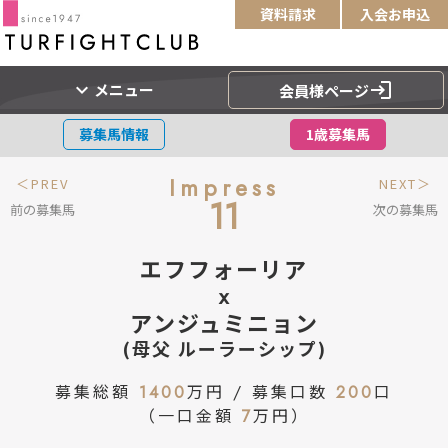
資料請求
入会お申込
expand_more
login
メニュー
会員様ページ
募集馬情報
1歳募集馬
Impress
＜PREV
NEXT＞
11
前の募集馬
次の募集馬
エフフォーリア
x
アンジュミニョン
(母父 ルーラーシップ)
募集総額
1400
万円 / 募集口数
200
口
（一口金額
7
万円）