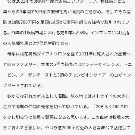
父は2021年のJRA賞年度代表馬エフフォーリア。種牡馬デビュー
年からの3年間で583頭の繁殖牝馬が同馬の血を求め、そしてその産
駒は1億8700万円を筆頭に4頭が1億円を超える価格で取引されてい
る。昨年の1歳馬市場における売却率は95％。インプレス11は屈指
の人気種牡馬の2世代目産駒である。
母系は桜花賞馬ダイアナソロンを経て1931年に輸入された星若へ
と辿るファミリー。本馬の5代血統表にはサンデーサイレンス、トニ
ービン、ノーザンテーストと3頭のチャンピオンサイアーの血がイン
ブリードされている。
冬からは群れのボスとして君臨。放牧地ではストライドの大きな
走りで同期の仲間の先頭を切って駆けている。「おそらく480キロ
を少し切る位の体重で競馬になると思います。この血統は牧場で大
事に育んできました。やはり芝2000ｍ付近の大きな舞台で活躍して