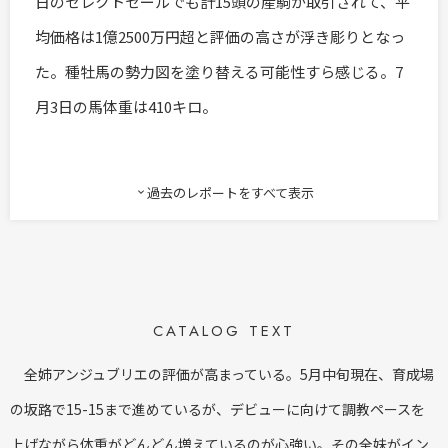
日のセレクトセールでも計15頭の産駒が取引されて、平
均価格は1億2500万円超と評価の高さが浮き彫りとなっ
た。種牡馬の勢力図を塗り替える可能性すら感じる。7
月3日の馬体重は410キロ。
過去のレポートをすべて表示
expand_more
CATALOG TEXT
全姉アンジュブリエの評価が高まっている。5月中旬現在、育成場
の坂路で15-15まで進めているが、デビューに向けて調教ペースを
上げながら体重がどんどん増えているのが心強い。その全妹がイン