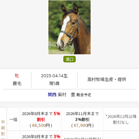
満口
牝
2025-04-14生
高村牧場生産・提供
鹿毛
現1歳
関西
奥村 豊
厩舎予定
2026年8月末まで
5%
2026年11月末まで
*2026年12月以降
一括
割引
3%割引
早
割引なし
(
66,500
円 )
(
67,900
円 )
期
割
2026年8月末まで
3%