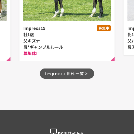
Impress15
Im
募集中
牡1歳
牝
父キズナ
父
母*ギャンブルルール
母
募集休止
Impress世代一覧＞
desktop_windows
PC版サイトへ