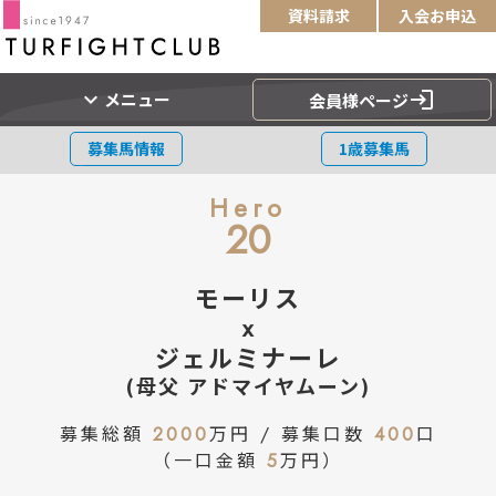
資料請求
入会お申込
expand_more
login
メニュー
会員様ページ
募集馬情報
1歳募集馬
Hero
20
モーリス
x
ジェルミナーレ
(母父 アドマイヤムーン)
募集総額
2000
万円 / 募集口数
400
口
（一口金額
5
万円）