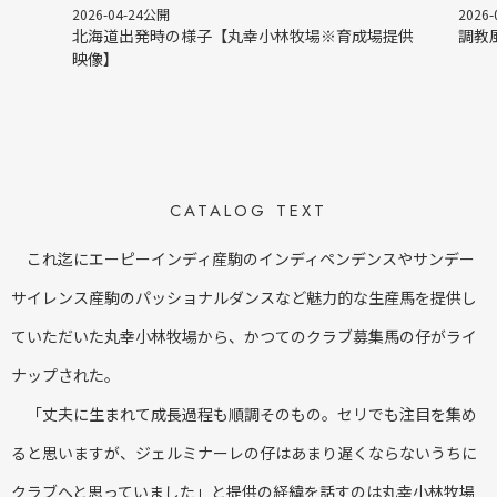
2026-04-24公開
2026
北海道出発時の様子【丸幸小林牧場※育成場提供
調教
映像】
CATALOG TEXT
これ迄にエーピーインディ産駒のインディペンデンスやサンデー
サイレンス産駒のパッショナルダンスなど魅力的な生産馬を提供し
ていただいた丸幸小林牧場から、かつてのクラブ募集馬の仔がライ
ナップされた。
「丈夫に生まれて成長過程も順調そのもの。セリでも注目を集め
ると思いますが、ジェルミナーレの仔はあまり遅くならないうちに
クラブへと思っていました」と提供の経緯を話すのは丸幸小林牧場