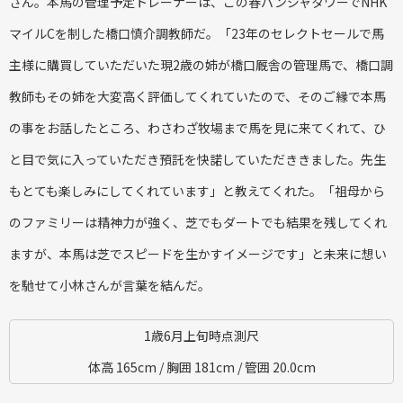
さん。本馬の管理予定トレーナーは、この春パンジャタワーでNHK
マイルCを制した橋口慎介調教師だ。「23年のセレクトセールで馬
主様に購買していただいた現2歳の姉が橋口厩舎の管理馬で、橋口調
教師もその姉を大変高く評価してくれていたので、そのご縁で本馬
の事をお話したところ、わさわざ牧場まで馬を見に来てくれて、ひ
と目で気に入っていただき預託を快諾していただききました。先生
もとても楽しみにしてくれています」と教えてくれた。「祖母から
のファミリーは精神力が強く、芝でもダートでも結果を残してくれ
ますが、本馬は芝でスピードを生かすイメージです」と未来に想い
を馳せて小林さんが言葉を結んだ。
1歳6月上旬時点測尺
体高 165cm / 胸囲 181cm / 管囲 20.0cm