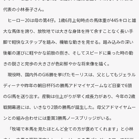
代表の小林泰子さん。
ヒーロー20は母の第4仔。1歳6月上旬時点の馬体重が445キロと雄
大な馬体を誇り、放牧地では大きな身体を持て余すことなく長い手
脚で軽快なステップを踏み、機敏な動きを見せる。踏み込みの深い
後躯の運びに軽やかな前肢の捌き、そしてスピードに乗った時の動
きの鋭さと完歩の大きさが色彩鮮やかな将来像を描く。
現役時、国内外のGI6勝を挙げたモーリスは、父としてもジェラル
ディーナや昨年の朝日杯FSの勝馬アドマイヤズームなど日豪で6頭
のGI馬を送り出す。産駒は仕上がりが早く成長力があり、今年の2歳
戦開幕週には、いきなり2頭の勝馬が誕生した。母父アドマイヤムー
ンとの組み合わせには重賞3勝馬ノースブリッジがいる。
「牧場で本馬を見たほとんど全ての方が褒めてくれます」と小林