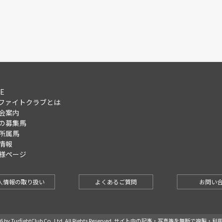
E
ファイトクラブとは
会案内
の募集馬
所属馬
情報
様ページ
人情報の取り扱い
よくあるご質問
お問い
-2026 by TurfightClub Co.,Ltd. All Rights Reserved. サイト内の記事・写真等を無断