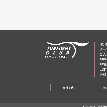
HOM
ター
ご入
現在
現役
出走
会員
会社案内
個
Copyright,1996