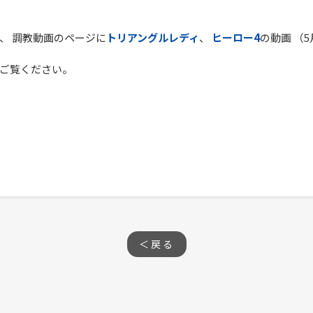
、 調教動画のページに
トリアングルレディ
、
ヒーロー4
の動画 （
ご覧ください。
＜戻る