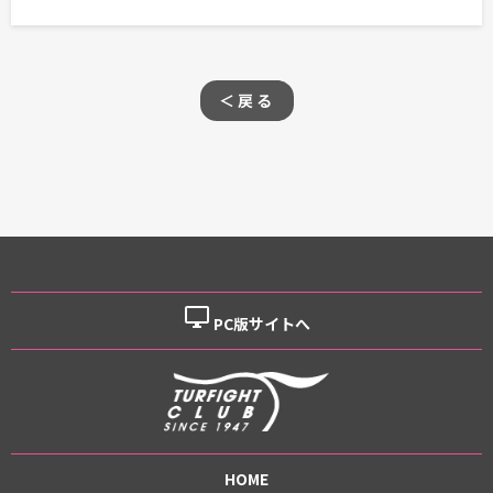
＜戻る
desktop_windows
PC版サイトへ
HOME