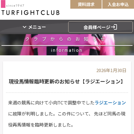
資料請求
入会お申込
expand_more
login
メニュー
会員様ページ
クラブからのお知らせ
information
2026年1月30日
現役馬情報臨時更新のお知らせ【ラジエーション】
来週の競馬に向けて小向TCで調整中でした
ラジエーション
に故障が判明しました。この件について、 先ほど同馬の現
役再馬情報を臨時更新しました。