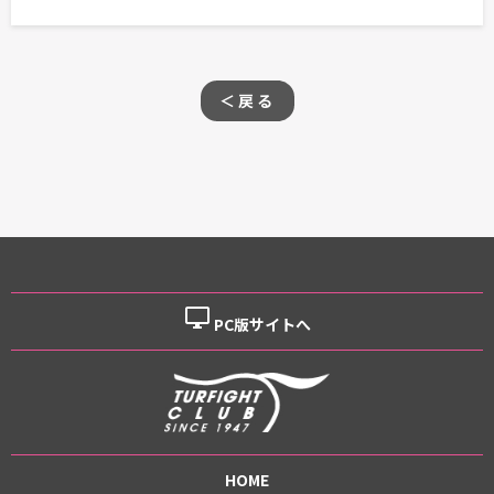
＜戻る
desktop_windows
PC版サイトへ
HOME