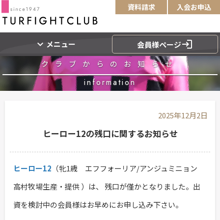
資料請求
入会お申込
expand_more
login
メニュー
会員様ページ
クラブからのお知らせ
information
2025年12月2日
ヒーロー12の残口に関するお知らせ
ヒーロー12
（牝1歳 エフフォーリア/アンジュミニョン
高村牧場生産・提供 ）は、 残口が僅かとなりました。出
資を検討中の会員様はお早めにお申し込み下さい。