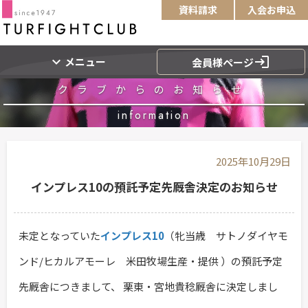
資料請求
入会お申込
expand_more
login
メニュー
会員様ページ
クラブからのお知らせ
information
2025年10月29日
インプレス10の預託予定先厩舎決定のお知らせ
未定となっていた
インプレス10
（牝当歳 サトノダイヤモ
ンド/ヒカルアモーレ 米田牧場生産・提供 ）の預託予定
先厩舎につきまして、 栗東・宮地貴稔厩舎に決定しまし