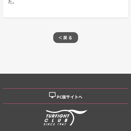
た。
＜戻る
desktop_windows
PC版サイトへ