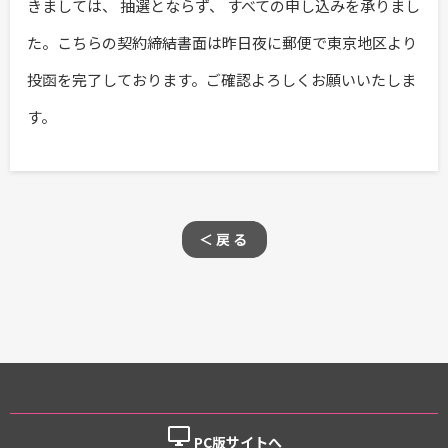
きましては、 抽選とならず、 すべての申し込みを承りまし
た。こちらの契約締結書面は昨日夜に郵便で東京地区より
投函を完了しております。ご確認よろしくお願いいたしま
す。
＜戻る
desktop_windows
PC版サイトへ