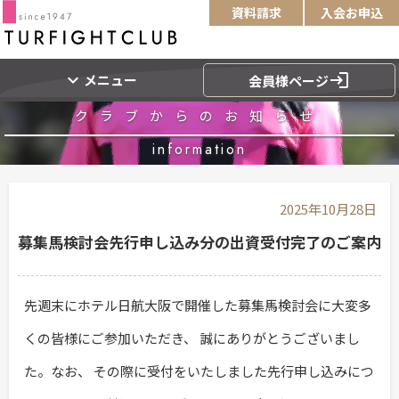
資料請求
入会お申込
expand_more
login
メニュー
会員様ページ
クラブからのお知らせ
information
2025年10月28日
募集馬検討会先行申し込み分の出資受付完了のご案内
先週末にホテル日航大阪で開催した募集馬検討会に大変多
くの皆様にご参加いただき、 誠にありがとうございまし
た。なお、 その際に受付をいたしました先行申し込みにつ