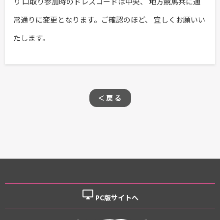
り 口取り参加時のドレスコードは中央、 地方競馬共に通
常通りに変更となります。ご確認のほど、 宜しくお願いい
たします。
＜戻る
desktop_windows
PC版サイトへ