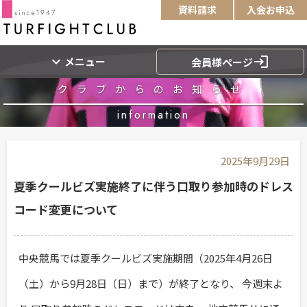
資料請求
入会お申込
expand_more
login
メニュー
会員様ページ
クラブからのお知らせ
information
2025年9月29日
夏季クールビズ実施終了に伴う口取り参加時のドレス
コード変更について
中央競馬では夏季クールビズ実施期間（2025年4月26日
（土）から9月28日（日）まで）が終了となり、 今週末よ