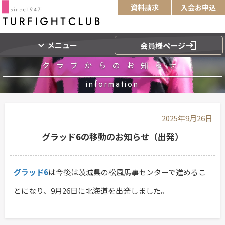
資料請求
入会お申込
expand_more
login
メニュー
会員様ページ
クラブからのお知らせ
information
2025年9月26日
グラッド6の移動のお知らせ（出発）
グラッド6
は今後は茨城県の松風馬事センターで進めるこ
とになり、9月26日に北海道を出発しました。