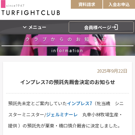
資料請求
入会お申込
expand_more
login
メニュー
会員様ページ
クラブからのお知らせ
information
2025年9月22日
インプレス7の預託先厩舎決定のお知らせ
預託先未定とご案内していた
インプレス7
（牝当歳 シニ
スターミニスター/
ジェルミナーレ
丸幸小林牧場生産・
提供 ）の預託先が栗東・橋口慎介厩舎に決定しました。