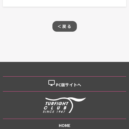
＜戻る
desktop_windows
PC版サイトへ
HOME