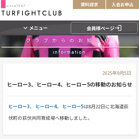
資料請求
入会お申込
expand_more
login
メニュー
会員様ページ
クラブからのお知らせ
information
2025年9月5日
ヒーロー3、ヒーロー4、ヒーロー5の移動のお知らせ
ヒーロー3
、
ヒーロー4
、
ヒーロー5
は8月22日に北海道荻
伏町の荻伏共同育成場へ移動しました。