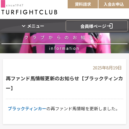
資料請求
入会お申込
expand_more
login
メニュー
会員様ページ
クラブからのお知らせ
information
2025年8月19日
再ファンド馬情報更新のお知らせ【ブラックティンカ
ー】
ブラックティンカー
の再ファンド馬情報を更新しました。