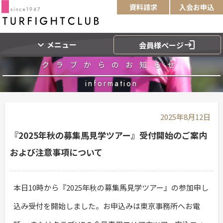
資料請求
入会お申込
expand_more
login
メニュー
会員様ページ
クラブからのお知らせ
information
2025年8月12日
『2025年秋の募集馬見学ツアー』受付開始のご案内
および注意事項について
本日10時から『2025年秋の募集馬見学ツアー』の参加申し
込み受付を開始しました。お申込みは東京事務所へお電