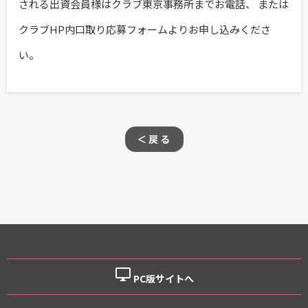
される出資会員様はクラブ東京事務所までお電話、 または
クラブHP内口取り応募フォームよりお申し込みくださ
い。
＜戻る
desktop_windows
PC版サイトへ