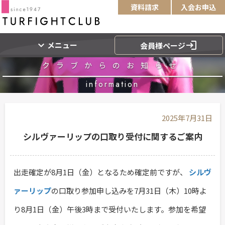
資料請求
入会お申込
expand_more
login
メニュー
会員様ページ
クラブからのお知らせ
information
2025年7月31日
シルヴァーリップの口取り受付に関するご案内
出走確定が8月1日（金）となるため確定前ですが、
シルヴ
ァーリップ
の口取り参加申し込みを7月31日（木）10時よ
り8月1日（金）午後3時まで受付いたします。参加を希望