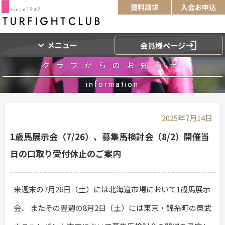
資料請求
入会お申込
expand_more
login
メニュー
会員様ページ
クラブからのお知らせ
information
2025年7月14日
1歳馬展示会（7/26）、募集馬検討会（8/2）開催当
日の口取り受付休止のご案内
来週末の7月26日（土）には北海道市場において1歳馬展示
会、 またその翌週の8月2日（土）には東京・錦糸町の東武