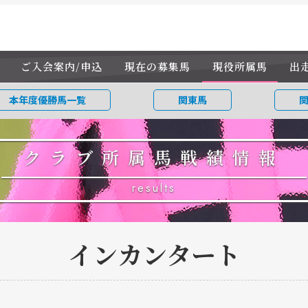
ご入会案内/申込
現在の募集馬
現役所属馬
出
本年度優勝馬一覧
関東馬
クラブ所属馬戦績情報
results
インカンタート