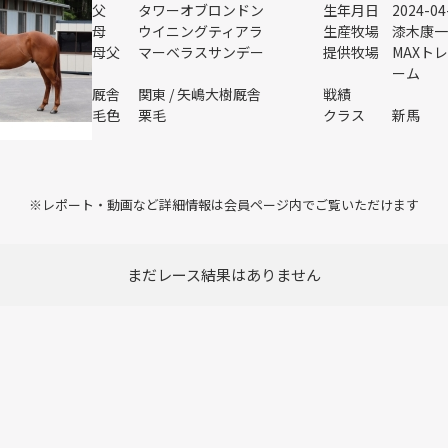
父
タワーオブロンドン
生年月日
2024-04
母
ウイニングティアラ
生産牧場
漆木康一
母父
マーベラスサンデー
提供牧場
MAXト
ーム
厩舎
関東 / 矢嶋大樹厩舎
戦績
毛色
栗毛
クラス
新馬
※レポート・動画など詳細情報は
会員ページ内でご覧いただけます
まだレース結果はありません