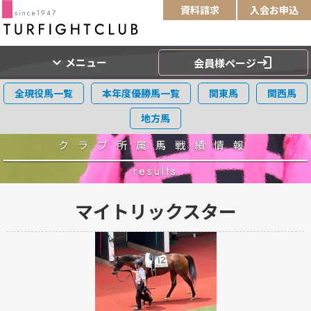
資料請求
入会お申込
expand_more
login
メニュー
会員様ページ
全現役馬一覧
本年度優勝馬一覧
関東馬
関西馬
地方馬
クラブ所属馬戦績情報
results
マイトリックスター