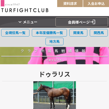
資料請求
入会お申込
expand_more
login
メニュー
会員様ページ
全現役馬一覧
本年度優勝馬一覧
関東馬
関西馬
地方馬
クラブ所属馬戦績情報
results
ドゥラリス