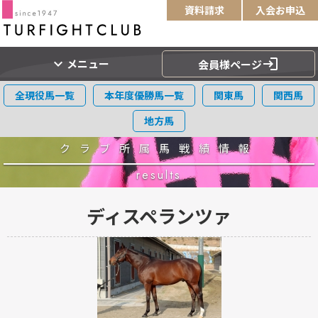
資料請求
入会お申込
expand_more
login
メニュー
会員様ページ
全現役馬一覧
本年度優勝馬一覧
関東馬
関西馬
地方馬
クラブ所属馬戦績情報
results
ディスペランツァ