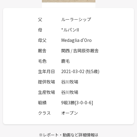
父
ルーラーシップ
母
*ルパンII
母父
Medaglia d'Oro
厩舎
関西 / 吉岡辰弥厩舎
毛色
鹿毛
生年月日
2021-03-02 (牡5歳)
提供牧場
谷川牧場
生産牧場
谷川牧場
戦績
9戦3勝[3-0-0-6]
クラス
オープン
※レポート・動画など詳細情報は